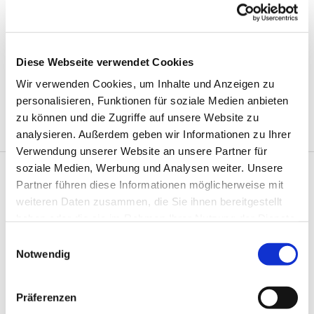
Wir freuen uns über Menschen, die dazukommen.
Kontakt: Pastor Schmidt
Diese Webseite verwendet Cookies
pastor.schmidt@luther-pinneberg.de
Wir verwenden Cookies, um Inhalte und Anzeigen zu
04101 / 842966
personalisieren, Funktionen für soziale Medien anbieten
zu können und die Zugriffe auf unsere Website zu
analysieren. Außerdem geben wir Informationen zu Ihrer
Verwendung unserer Website an unsere Partner für
soziale Medien, Werbung und Analysen weiter. Unsere
Partner führen diese Informationen möglicherweise mit
Termine Runde älterer

weiteren Daten zusammen, die Sie ihnen bereitgestellt
Menschen
haben oder die sie im Rahmen Ihrer Nutzung der Dienste
gesammelt haben.
E
Notwendig
i
n
w
Präferenzen
i