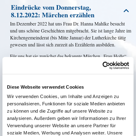
Eindrücke vom Donnerstag,
8.12.2022: Märchen erzählen
Im Dezember 2022 hat uns Frau Dr. Hanna Mahlke besucht
und uns schöne Geschichten mitgebracht. Sie ist lange Jahre im
Kirchengemeinderat (bis Mitte Januar) der Lutherkirche tätig
gewesen und lässt sich zurzeit als Erzählerin ausbilden.
Für uns hat sie zunächst das bekannte Märchen „Frau Holle“
erzählt. Auch wenn die Mitglieder des Kreises „Wir über 60“
dieses Märchen natürlich schon aus frühen Kindertagen
kennen, haben wir einige neue Aspekte und Erkenntnisse zum
Märchen gewonnen. Dabei hat uns Hanna Mahlke mit ihrer
Diese Webseite verwendet Cookies
einfühlsamen Art des Erzählens begeistert. Wer kennt nicht den
Wir verwenden Cookies, um Inhalte und Anzeigen zu
Gegensatz der Protagonistinnen „Gold- und Pechmarie“? Mit
personalisieren, Funktionen für soziale Medien anbieten
wem identifiziert man sich als Zuhörer*in? Warum verhält sich
zu können und die Zugriffe auf unsere Website zu
die Mutter so unterschiedlich zu den beiden Mädchen? Warum
analysieren. Außerdem geben wir Informationen zu Ihrer
werden Mütter und Stiefmütter mitunter so negativ dargestellt?
Warum fehlt der Vater manchmal in einem Märchen und
Verwendung unserer Website an unsere Partner für
manchmal die Mutter? Viele Fragen wurden gestellt; dies
soziale Medien, Werbung und Analysen weiter. Unsere