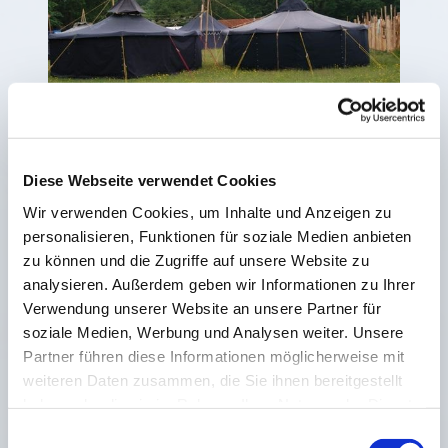
Pfadfinder
Diese Webseite verwendet Cookies
Weiterlesen
Wir verwenden Cookies, um Inhalte und Anzeigen zu
personalisieren, Funktionen für soziale Medien anbieten
zu können und die Zugriffe auf unsere Website zu
analysieren. Außerdem geben wir Informationen zu Ihrer
Verwendung unserer Website an unsere Partner für
soziale Medien, Werbung und Analysen weiter. Unsere
Partner führen diese Informationen möglicherweise mit
weiteren Daten zusammen, die Sie ihnen bereitgestellt
haben oder die sie im Rahmen Ihrer Nutzung der Dienste
gesammelt haben.
E