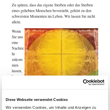
Zu spüren, dass das eigene Sterben oder das Sterben
eines geliebten Menschen bevorsteht, gehört zu den
schwersten Momenten im Leben. Wir lassen Sie nicht
allein.
Wenn
Sie uns
eine
Nachric
ht
zukom
men
lassen,
komme
n wir zu
Ihnen,
um
sterben
Diese Webseite verwendet Cookies
de
Wir verwenden Cookies, um Inhalte und Anzeigen zu