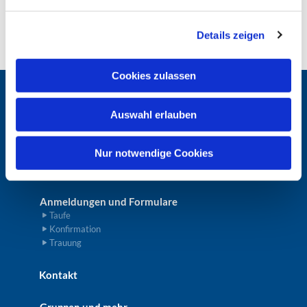
n
erreichen.
g
Details zeigen
s
a
u
Cookies zulassen
s
w
Unsere KiTa
Auswahl erlauben
a
h
Gottesdienste
l
Nur notwendige Cookies
Unser Friedhof
Anmeldungen und Formulare
Taufe
Konfirmation
Trauung
Kontakt