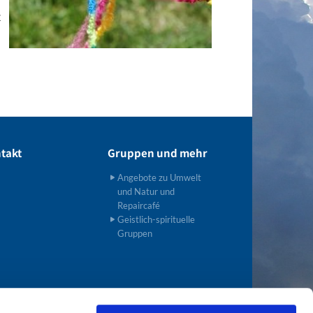
t
takt
Gruppen und mehr
Angebote zu Umwelt
und Natur und
Repaircafé
Geistlich-spirituelle
Gruppen